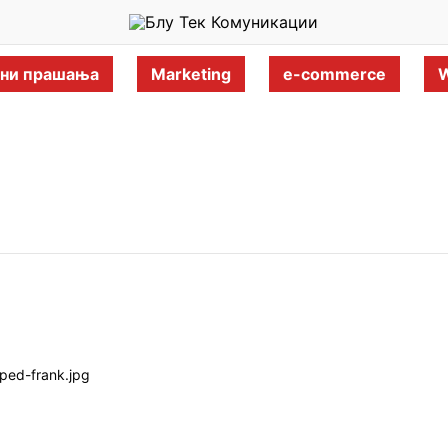
ани прашања
Marketing
e-commerce
W
ped-frank.jpg