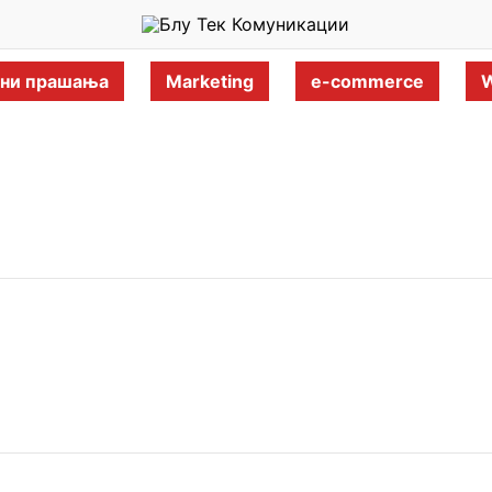
ани прашања
Marketing
e-commerce
W