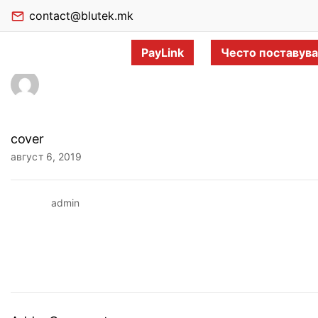
contact@blutek.mk
PayLink
Често поставув
cover
август 6, 2019
admin