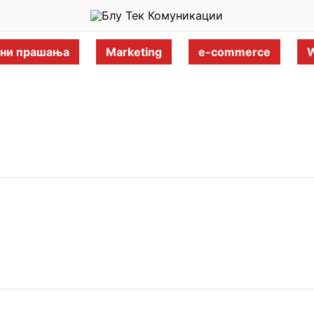
ани прашања
Marketing
e-commerce
W